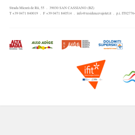
Strada Micurà de Rü, 55 . 39030 SAN CASSIANO (BZ)
T +39 0471 840019 . F +39 0471 840514 . info@residencevajolet.it . p.i. IT0277